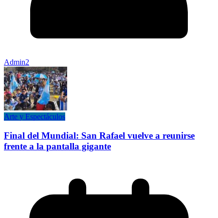
Admin2
Arte y Espectáculos
Final del Mundial: San Rafael vuelve a reunirse
frente a la pantalla gigante