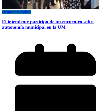
Destacadas
Política
El intendente participó de un encuentro sobre
autonomía municipal en la UM