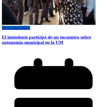
Destacadas
Política
El intendente participó de un encuentro sobre
autonomía municipal en la UM