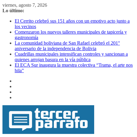
Saltar
viernes, agosto 7, 2026
al
Lo último:
contenido
El Cerrito celebró sus 151 años con un emotivo acto junto a
los vecinos
Comenzaron los nuevos talleres municipales de tapicería y
gastronomía
La comunidad boliviana de San Rafael celebró el 201°
aniversario de la independencia de Bolivia
Cuadrillas municipales intensifican controles y sancionan a
quienes arrojan basura en la vía pública
El ECA Sur inaugura la muestra colectiva “Trama, el arte nos
hila”