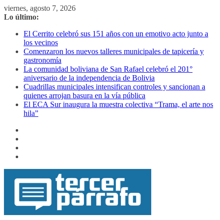
Saltar
viernes, agosto 7, 2026
al
Lo último:
contenido
El Cerrito celebró sus 151 años con un emotivo acto junto a
los vecinos
Comenzaron los nuevos talleres municipales de tapicería y
gastronomía
La comunidad boliviana de San Rafael celebró el 201°
aniversario de la independencia de Bolivia
Cuadrillas municipales intensifican controles y sancionan a
quienes arrojan basura en la vía pública
El ECA Sur inaugura la muestra colectiva “Trama, el arte nos
hila”