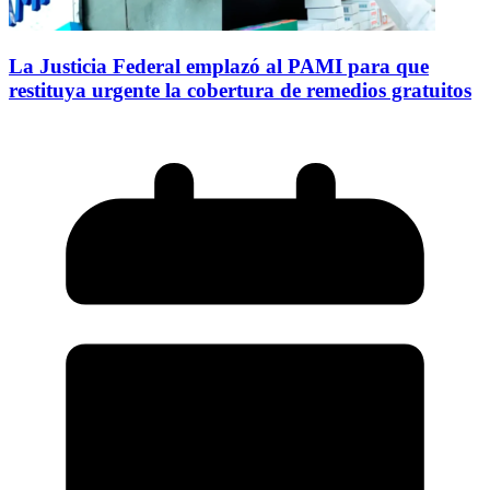
La Justicia Federal emplazó al PAMI para que
restituya urgente la cobertura de remedios gratuitos