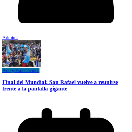
Admin2
Arte y Espectáculos
Final del Mundial: San Rafael vuelve a reunirse
frente a la pantalla gigante