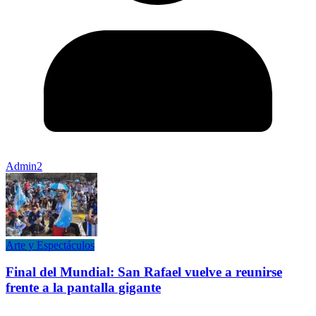
Admin2
Arte y Espectáculos
Final del Mundial: San Rafael vuelve a reunirse
frente a la pantalla gigante