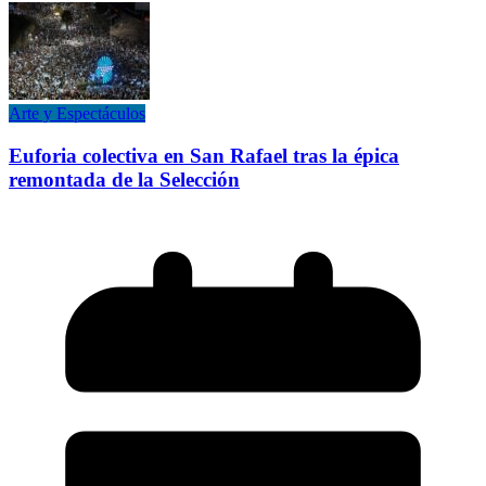
Arte y Espectáculos
Euforia colectiva en San Rafael tras la épica
remontada de la Selección