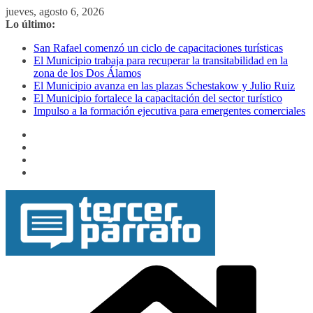
Saltar
jueves, agosto 6, 2026
al
Lo último:
contenido
San Rafael comenzó un ciclo de capacitaciones turísticas
El Municipio trabaja para recuperar la transitabilidad en la
zona de los Dos Álamos
El Municipio avanza en las plazas Schestakow y Julio Ruiz
El Municipio fortalece la capacitación del sector turístico
Impulso a la formación ejecutiva para emergentes comerciales