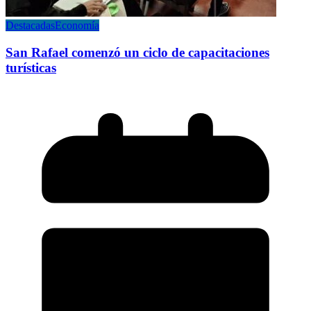
Destacadas
Economía
San Rafael comenzó un ciclo de capacitaciones
turísticas