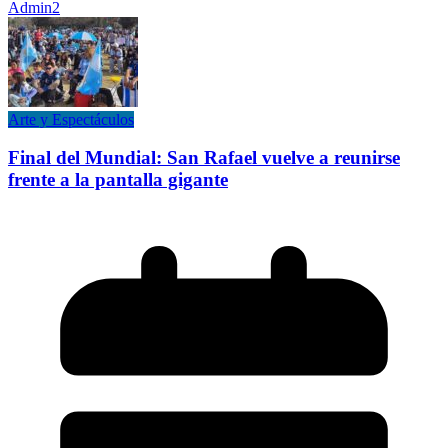
Admin2
Arte y Espectáculos
Final del Mundial: San Rafael vuelve a reunirse
frente a la pantalla gigante