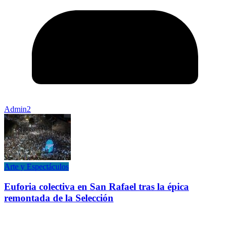
Admin2
Arte y Espectáculos
Euforia colectiva en San Rafael tras la épica
remontada de la Selección