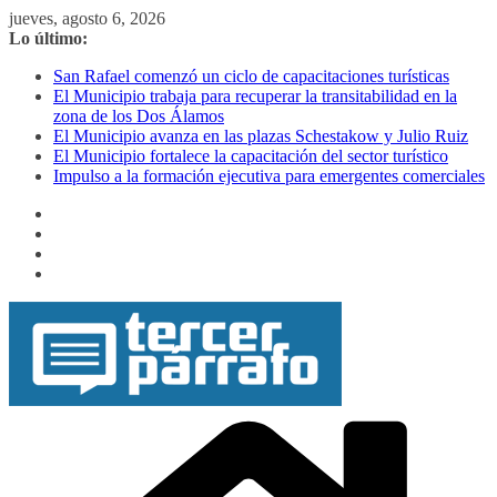
Saltar
jueves, agosto 6, 2026
al
Lo último:
contenido
San Rafael comenzó un ciclo de capacitaciones turísticas
El Municipio trabaja para recuperar la transitabilidad en la
zona de los Dos Álamos
El Municipio avanza en las plazas Schestakow y Julio Ruiz
El Municipio fortalece la capacitación del sector turístico
Impulso a la formación ejecutiva para emergentes comerciales