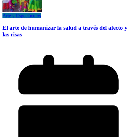
Arte y Espectáculos
El arte de humanizar la salud a través del afecto y
las risas