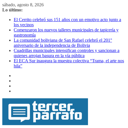
Saltar
sábado, agosto 8, 2026
al
Lo último:
contenido
El Cerrito celebró sus 151 años con un emotivo acto junto a
los vecinos
Comenzaron los nuevos talleres municipales de tapicería y
gastronomía
La comunidad boliviana de San Rafael celebró el 201°
aniversario de la independencia de Bolivia
Cuadrillas municipales intensifican controles y sancionan a
quienes arrojan basura en la vía pública
El ECA Sur inaugura la muestra colectiva “Trama, el arte nos
hila”