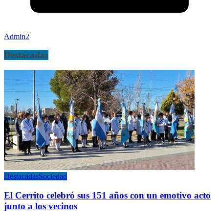
Admin2
Destacadas
Destacadas
Sociedad
El Cerrito celebró sus 151 años con un emotivo acto
junto a los vecinos