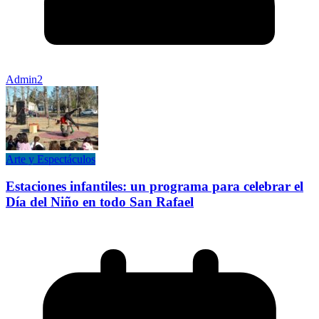
Admin2
Arte y Espectáculos
Estaciones infantiles: un programa para celebrar el
Día del Niño en todo San Rafael