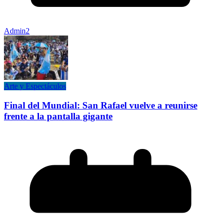
Admin2
Arte y Espectáculos
Final del Mundial: San Rafael vuelve a reunirse
frente a la pantalla gigante