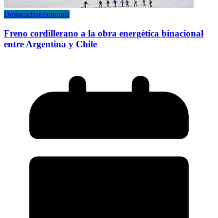
Destacadas
Economía
Freno cordillerano a la obra energética binacional
entre Argentina y Chile