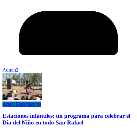
Admin2
Arte y Espectáculos
Estaciones infantiles: un programa para celebrar el
Día del Niño en todo San Rafael