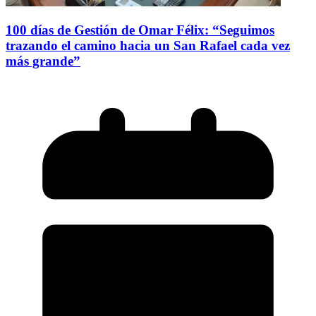
100 días de Gestión de Omar Félix: “Seguimos
trazando el camino hacia un San Rafael cada vez
más grande”