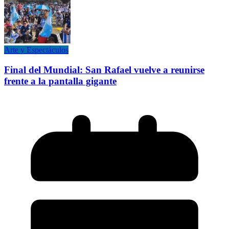
Arte y Espectáculos
Final del Mundial: San Rafael vuelve a reunirse
frente a la pantalla gigante