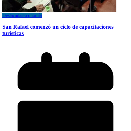
Destacadas
Economía
San Rafael comenzó un ciclo de capacitaciones
turísticas