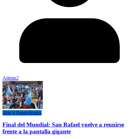
Admin2
Arte y Espectáculos
Final del Mundial: San Rafael vuelve a reunirse
frente a la pantalla gigante