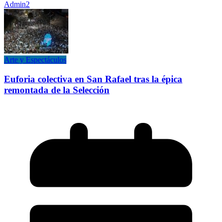
Admin2
Arte y Espectáculos
Euforia colectiva en San Rafael tras la épica
remontada de la Selección