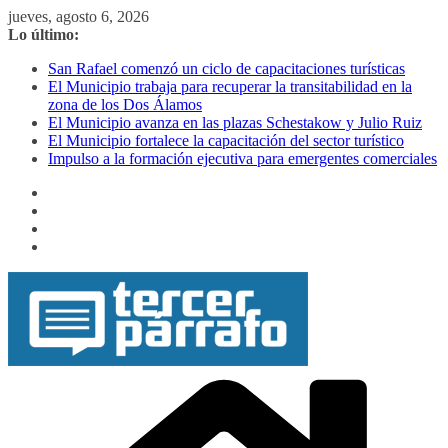
Saltar
jueves, agosto 6, 2026
al
Lo último:
contenido
San Rafael comenzó un ciclo de capacitaciones turísticas
El Municipio trabaja para recuperar la transitabilidad en la
zona de los Dos Álamos
El Municipio avanza en las plazas Schestakow y Julio Ruiz
El Municipio fortalece la capacitación del sector turístico
Impulso a la formación ejecutiva para emergentes comerciales