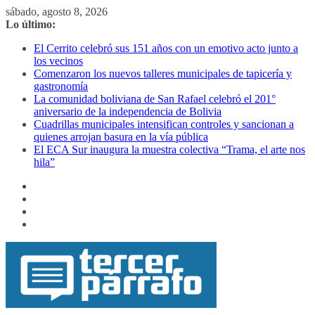
Saltar
sábado, agosto 8, 2026
al
Lo último:
contenido
El Cerrito celebró sus 151 años con un emotivo acto junto a
los vecinos
Comenzaron los nuevos talleres municipales de tapicería y
gastronomía
La comunidad boliviana de San Rafael celebró el 201°
aniversario de la independencia de Bolivia
Cuadrillas municipales intensifican controles y sancionan a
quienes arrojan basura en la vía pública
El ECA Sur inaugura la muestra colectiva “Trama, el arte nos
hila”