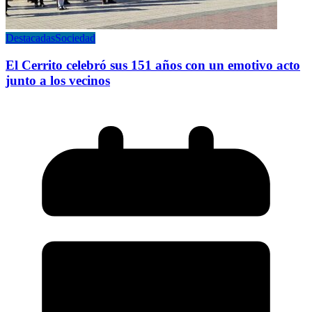
Destacadas
Sociedad
El Cerrito celebró sus 151 años con un emotivo acto
junto a los vecinos