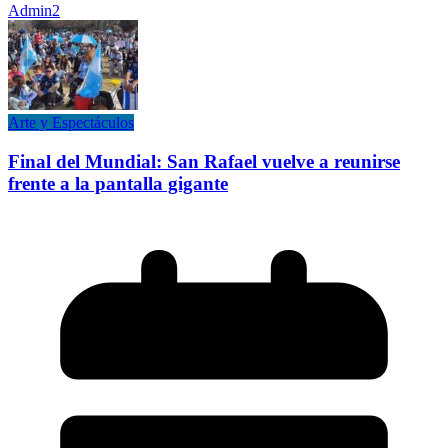
Admin2
Arte y Espectáculos
Final del Mundial: San Rafael vuelve a reunirse
frente a la pantalla gigante