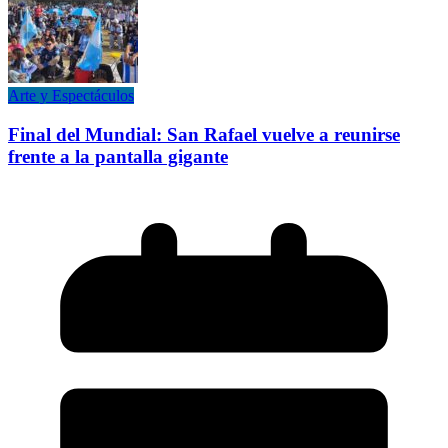
Arte y Espectáculos
Final del Mundial: San Rafael vuelve a reunirse
frente a la pantalla gigante