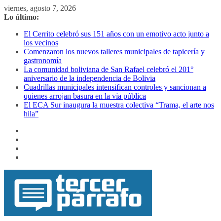
Saltar
viernes, agosto 7, 2026
al
Lo último:
contenido
El Cerrito celebró sus 151 años con un emotivo acto junto a
los vecinos
Comenzaron los nuevos talleres municipales de tapicería y
gastronomía
La comunidad boliviana de San Rafael celebró el 201°
aniversario de la independencia de Bolivia
Cuadrillas municipales intensifican controles y sancionan a
quienes arrojan basura en la vía pública
El ECA Sur inaugura la muestra colectiva “Trama, el arte nos
hila”