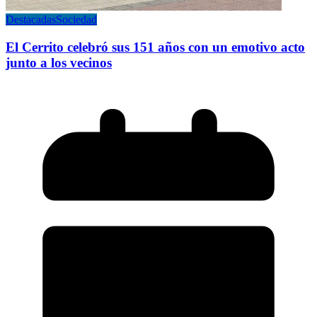
Destacadas
Sociedad
El Cerrito celebró sus 151 años con un emotivo acto
junto a los vecinos