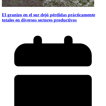
El granizo en el sur dejó pérdidas prácticamente
totales en diversos sectores productivos