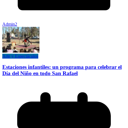
Admin2
Arte y Espectáculos
Estaciones infantiles: un programa para celebrar el
Día del Niño en todo San Rafael