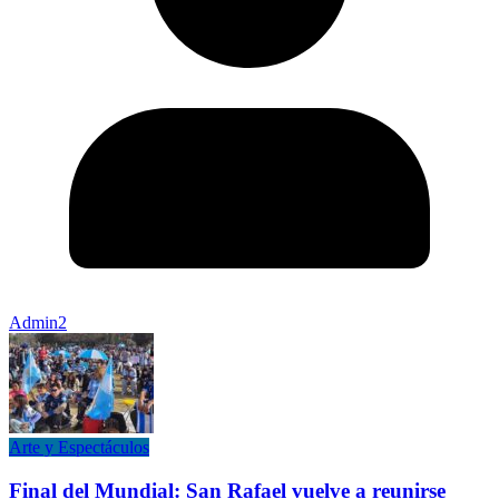
Admin2
Arte y Espectáculos
Final del Mundial: San Rafael vuelve a reunirse