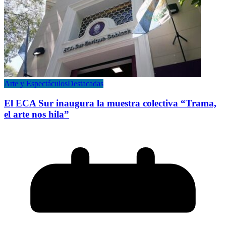
Arte y Espectáculos
Destacadas
El ECA Sur inaugura la muestra colectiva “Trama,
el arte nos hila”