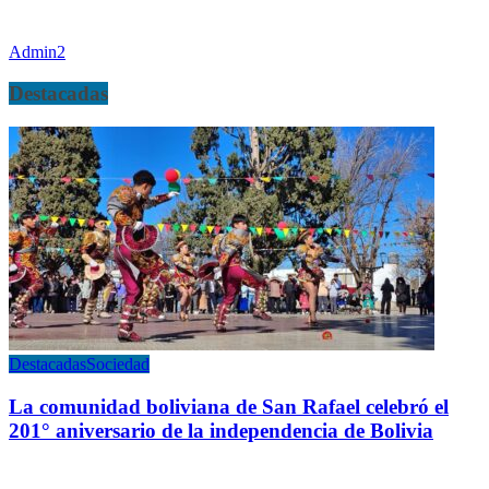
Admin2
Destacadas
Destacadas
Sociedad
La comunidad boliviana de San Rafael celebró el
201° aniversario de la independencia de Bolivia