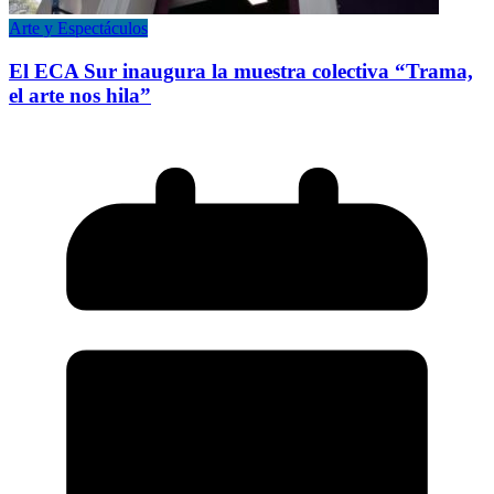
Arte y Espectáculos
El ECA Sur inaugura la muestra colectiva “Trama,
el arte nos hila”