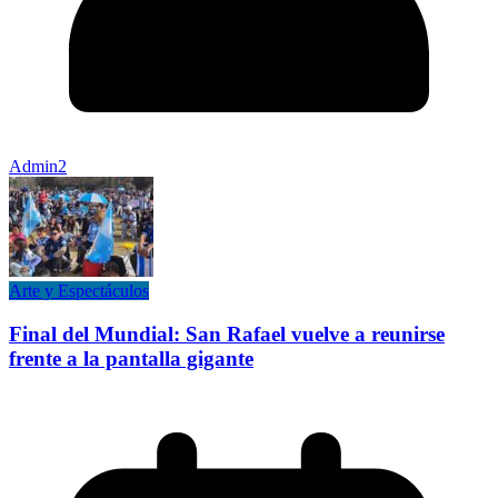
Admin2
Arte y Espectáculos
Final del Mundial: San Rafael vuelve a reunirse
frente a la pantalla gigante