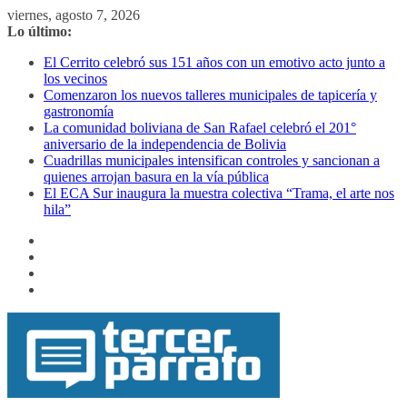
Saltar
viernes, agosto 7, 2026
al
Lo último:
contenido
El Cerrito celebró sus 151 años con un emotivo acto junto a
los vecinos
Comenzaron los nuevos talleres municipales de tapicería y
gastronomía
La comunidad boliviana de San Rafael celebró el 201°
aniversario de la independencia de Bolivia
Cuadrillas municipales intensifican controles y sancionan a
quienes arrojan basura en la vía pública
El ECA Sur inaugura la muestra colectiva “Trama, el arte nos
hila”