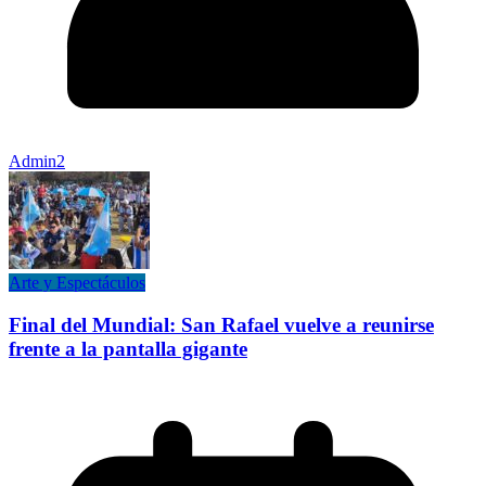
Admin2
Arte y Espectáculos
Final del Mundial: San Rafael vuelve a reunirse
frente a la pantalla gigante