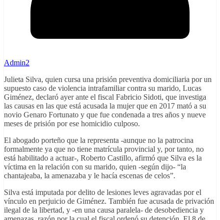
Admin2
Julieta Silva, quien cursa una prisión preventiva domiciliaria por un
supuesto caso de violencia intrafamiliar contra su marido, Lucas
Giménez, declaró ayer ante el fiscal Fabricio Sidoti, que investiga
las causas en las que está acusada la mujer que en 2017 mató a su
novio Genaro Fortunato y que fue condenada a tres años y nueve
meses de prisión por ese homicidio culposo.
El abogado porteño que la representa -aunque no la patrocina
formalmente ya que no tiene matrícula provincial y, por tanto, no
está habilitado a actuar-, Roberto Castillo, afirmó que Silva es la
víctima en la relación con su marido, quien -según dijo- “la
chantajeaba, la amenazaba y le hacía escenas de celos”.
Silva está imputada por delito de lesiones leves agravadas por el
vínculo en perjuicio de Giménez. También fue acusada de privación
ilegal de la libertad, y -en una causa paralela- de desobediencia y
amenazas, razón por la cual el fiscal ordenó su detención. El 8 de