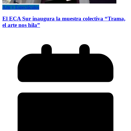
Arte y Espectáculos
El ECA Sur inaugura la muestra colectiva “Trama,
el arte nos hila”