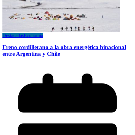
Destacadas
Economía
Freno cordillerano a la obra energética binacional
entre Argentina y Chile