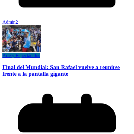
Admin2
Arte y Espectáculos
Final del Mundial: San Rafael vuelve a reunirse
frente a la pantalla gigante