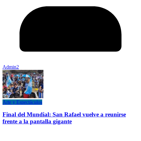
Admin2
Arte y Espectáculos
Final del Mundial: San Rafael vuelve a reunirse
frente a la pantalla gigante