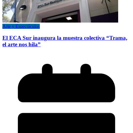
Arte y Espectáculos
El ECA Sur inaugura la muestra colectiva “Trama,
el arte nos hila”