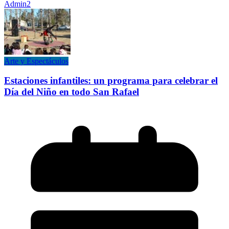
Admin2
Arte y Espectáculos
Estaciones infantiles: un programa para celebrar el
Día del Niño en todo San Rafael