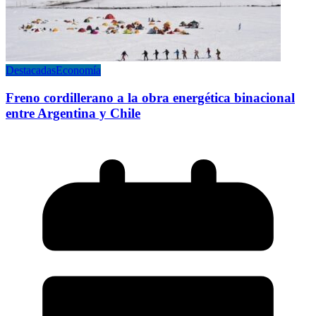
Destacadas
Economía
Freno cordillerano a la obra energética binacional
entre Argentina y Chile