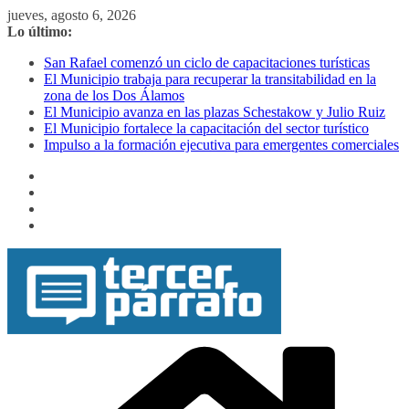
Saltar
jueves, agosto 6, 2026
al
Lo último:
contenido
San Rafael comenzó un ciclo de capacitaciones turísticas
El Municipio trabaja para recuperar la transitabilidad en la
zona de los Dos Álamos
El Municipio avanza en las plazas Schestakow y Julio Ruiz
El Municipio fortalece la capacitación del sector turístico
Impulso a la formación ejecutiva para emergentes comerciales