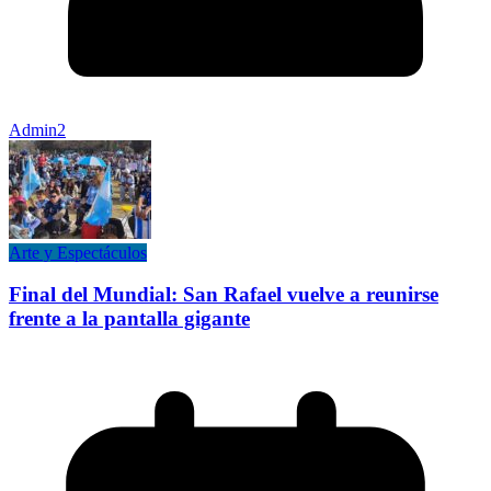
Admin2
Arte y Espectáculos
Final del Mundial: San Rafael vuelve a reunirse
frente a la pantalla gigante