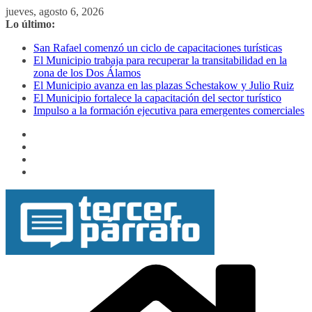
Saltar
jueves, agosto 6, 2026
al
Lo último:
contenido
San Rafael comenzó un ciclo de capacitaciones turísticas
El Municipio trabaja para recuperar la transitabilidad en la
zona de los Dos Álamos
El Municipio avanza en las plazas Schestakow y Julio Ruiz
El Municipio fortalece la capacitación del sector turístico
Impulso a la formación ejecutiva para emergentes comerciales