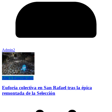
Admin2
Arte y Espectáculos
Euforia colectiva en San Rafael tras la épica
remontada de la Selección