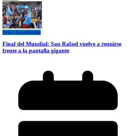
Arte y Espectáculos
Final del Mundial: San Rafael vuelve a reunirse
frente a la pantalla gigante