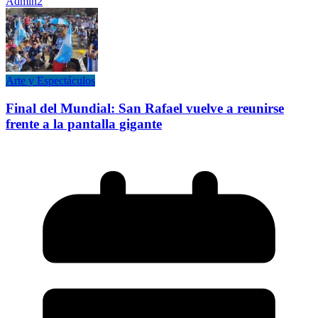
Admin2
Arte y Espectáculos
Final del Mundial: San Rafael vuelve a reunirse
frente a la pantalla gigante