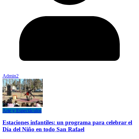
Admin2
Arte y Espectáculos
Estaciones infantiles: un programa para celebrar el
Día del Niño en todo San Rafael