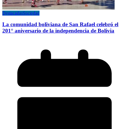
Destacadas
Sociedad
La comunidad boliviana de San Rafael celebró el
201° aniversario de la independencia de Bolivia