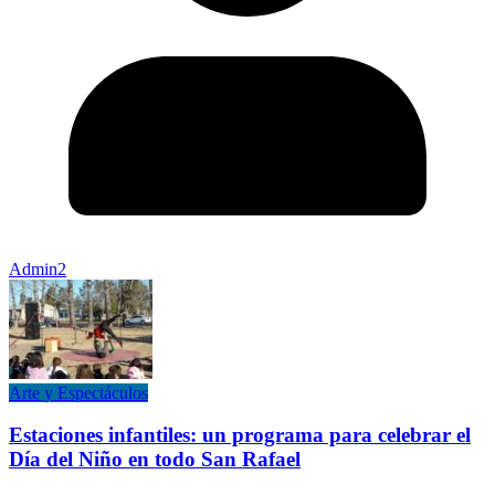
Admin2
Arte y Espectáculos
Estaciones infantiles: un programa para celebrar el
Día del Niño en todo San Rafael