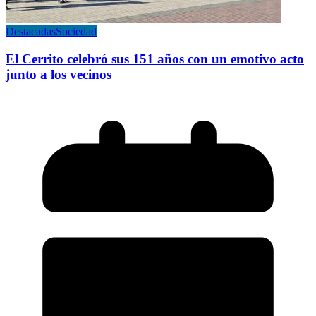
Destacadas
Sociedad
El Cerrito celebró sus 151 años con un emotivo acto
junto a los vecinos