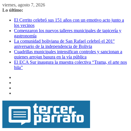
Saltar
viernes, agosto 7, 2026
al
Lo último:
contenido
El Cerrito celebró sus 151 años con un emotivo acto junto a
los vecinos
Comenzaron los nuevos talleres municipales de tapicería y
gastronomía
La comunidad boliviana de San Rafael celebró el 201°
aniversario de la independencia de Bolivia
Cuadrillas municipales intensifican controles y sancionan a
quienes arrojan basura en la vía pública
El ECA Sur inaugura la muestra colectiva “Trama, el arte nos
hila”