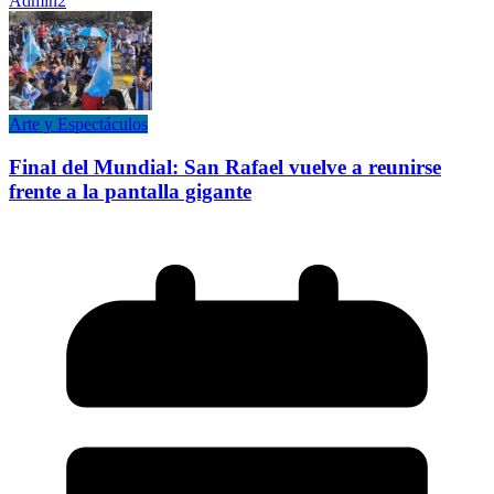
Admin2
Arte y Espectáculos
Final del Mundial: San Rafael vuelve a reunirse
frente a la pantalla gigante