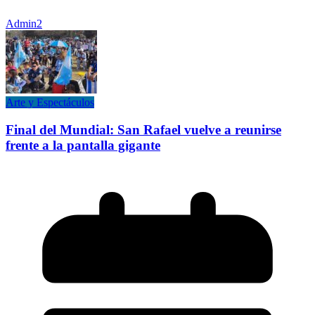
Admin2
Arte y Espectáculos
Final del Mundial: San Rafael vuelve a reunirse
frente a la pantalla gigante