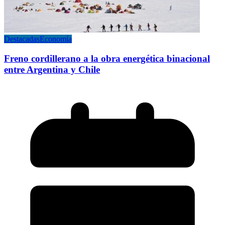
Destacadas
Economía
Freno cordillerano a la obra energética binacional
entre Argentina y Chile