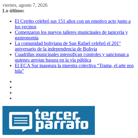
Saltar
viernes, agosto 7, 2026
al
Lo último:
contenido
El Cerrito celebró sus 151 años con un emotivo acto junto a
los vecinos
Comenzaron los nuevos talleres municipales de tapicería y
gastronomía
La comunidad boliviana de San Rafael celebró el 201°
aniversario de la independencia de Bolivia
Cuadrillas municipales intensifican controles y sancionan a
quienes arrojan basura en la vía pública
El ECA Sur inaugura la muestra colectiva “Trama, el arte nos
hila”