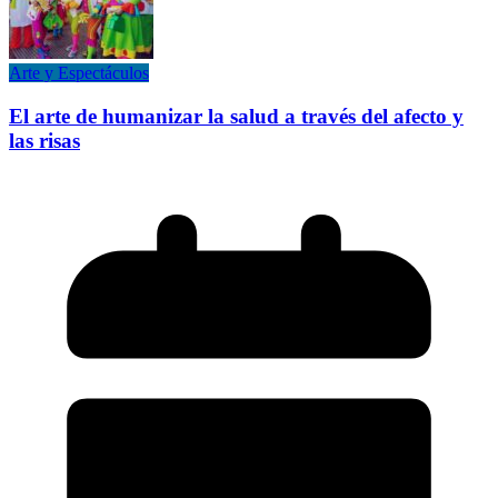
Arte y Espectáculos
El arte de humanizar la salud a través del afecto y
las risas