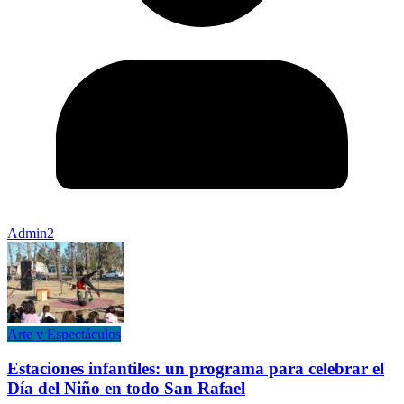
Admin2
Arte y Espectáculos
Estaciones infantiles: un programa para celebrar el
Día del Niño en todo San Rafael