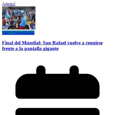
Admin2
Arte y Espectáculos
Final del Mundial: San Rafael vuelve a reunirse
frente a la pantalla gigante