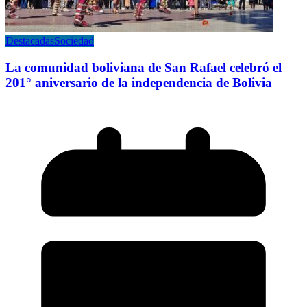
Destacadas
Sociedad
La comunidad boliviana de San Rafael celebró el
201° aniversario de la independencia de Bolivia